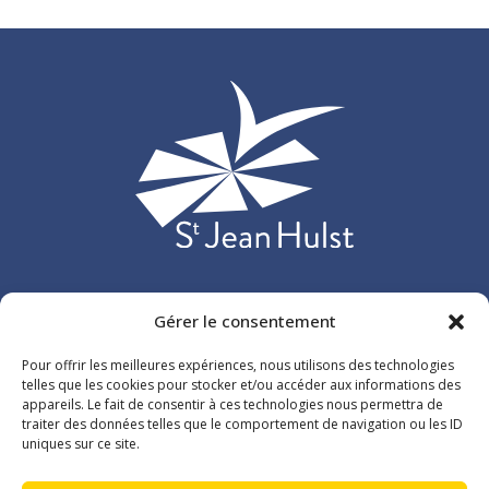
Etablissement d’enseignement privé catholique situé à Versailles
Gérer le consentement
et accueillant plus de 3 000 élèves, répartis sur 107 classes de
Pour offrir les meilleures expériences, nous utilisons des technologies
l’école maternelle au lycée.
telles que les cookies pour stocker et/ou accéder aux informations des
appareils. Le fait de consentir à ces technologies nous permettra de
traiter des données telles que le comportement de navigation ou les ID
26 rue du Maréchal de Lattre de Tassigny
uniques sur ce site.
78000 Versailles
01 39 54 11 26