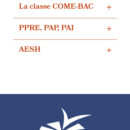
La classe COME-BAC
PPRE, PAP, PAI
AESH