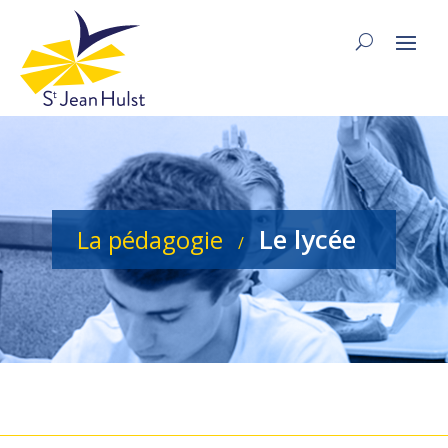
Le lycée
La pédagogie
/