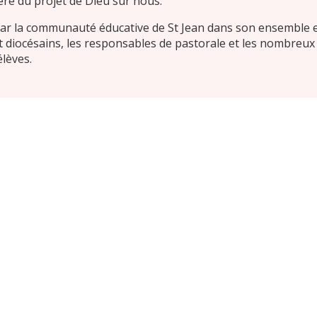
ère du projet de Dieu sur nous.
 par la communauté éducative de St Jean dans son ensemble 
t diocésains, les responsables de pastorale et les nombreu
élèves.