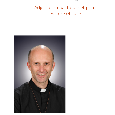
n
Adjointe en pastorale et pour
les 1ère et Tales