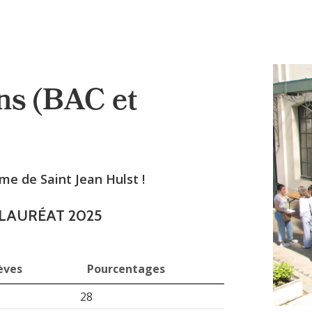
ns (BAC et
ème de Saint Jean Hulst !
LAURÉAT 2025
èves
Pourcentages
èves
Pourcentages
28