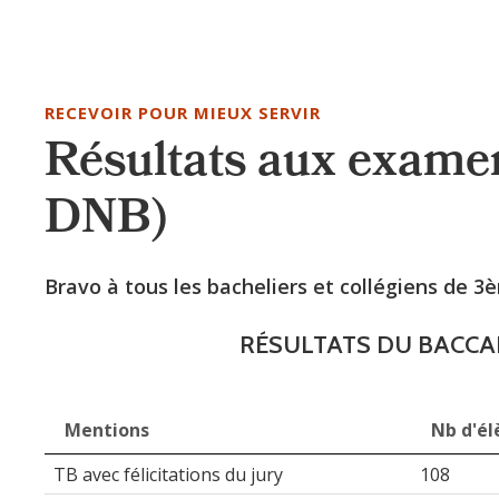
RECEVOIR POUR MIEUX SERVIR
Résultats aux exame
DNB)
Bravo à tous les bacheliers et collégiens de 3
RÉSULTATS DU BACCA
Mentions
Nb d'él
Mentions
Nb d'él
TB avec félicitations du jury
108