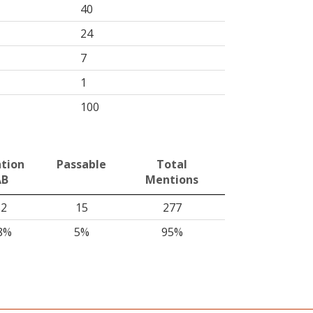
40
24
7
1
100
tion
Passable
Total
AB
Mentions
52
15
277
8%
5%
95%