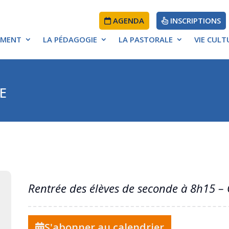
AGENDA
INSCRIPTIONS
EMENT
LA PÉDAGOGIE
LA PASTORALE
VIE CULT
ÉDUCATIF
E
D’ÉTABLISSEMENT
Rentrée des élèves de seconde à 8h15 –
S'abonner au calendrier