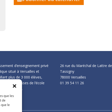
issement d’enseignement privé
26 rue du Maréchal de Lattre d
ique situé à Versailles et
Tassigny
llant plus de 3 000 élèves,
78000 Versailles
is sur 107 classes de l’école
01 39 54 11 26
nelle au lycée.
es que les
t de
 que le