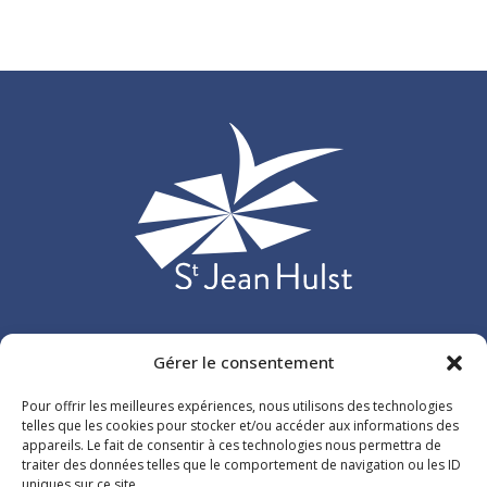
Etablissement d’enseignement privé catholique situé à Versailles
Gérer le consentement
et accueillant plus de 3 000 élèves, répartis sur 107 classes de
Pour offrir les meilleures expériences, nous utilisons des technologies
l’école maternelle au lycée.
telles que les cookies pour stocker et/ou accéder aux informations des
appareils. Le fait de consentir à ces technologies nous permettra de
traiter des données telles que le comportement de navigation ou les ID
26 rue du Maréchal de Lattre de Tassigny
uniques sur ce site.