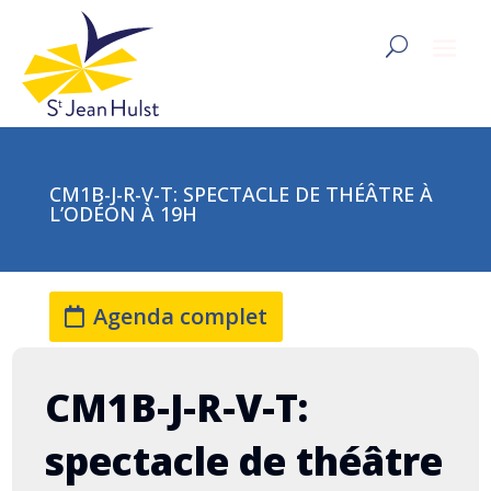
CM1B-J-R-V-T: SPECTACLE DE THÉÂTRE À
L’ODÉON À 19H
Agenda complet
CM1B-J-R-V-T:
spectacle de théâtre