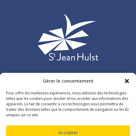
Etablissement d’enseignement privé catholique situé à Versailles
Gérer le consentement
et accueillant plus de 3 000 élèves, répartis sur 107 classes de
Pour offrir les meilleures expériences, nous utilisons des technologies
l’école maternelle au lycée.
telles que les cookies pour stocker et/ou accéder aux informations des
appareils. Le fait de consentir à ces technologies nous permettra de
traiter des données telles que le comportement de navigation ou les ID
26 rue du Maréchal de Lattre de Tassigny
uniques sur ce site.
78000 Versailles
01 39 54 11 26
Accepter