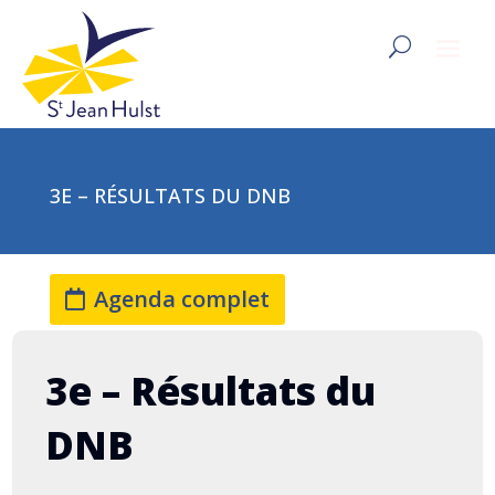
3E – RÉSULTATS DU DNB
Agenda complet
3e – Résultats du
DNB