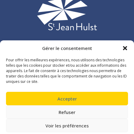
Gérer le consentement
Etablissement d’enseignement privé catholique situé à
Versailles et accueillant plus de 3 000 élèves, répartis sur
Pour offrir les meilleures expériences, nous utilisons des technologies
107 classes de l’école maternelle au lycée.
telles que les cookies pour stocker et/ou accéder aux informations des
appareils. Le fait de consentir à ces technologies nous permettra de
traiter des données telles que le comportement de navigation ou les ID
26 rue du Maréchal de Lattre de Tassigny
uniques sur ce site.
78000 Versailles
01 39 54 11 26
Accepter
Refuser
Voir les préférences
Plan du site
|
Contact
|
Mentions légales
|
Politique de