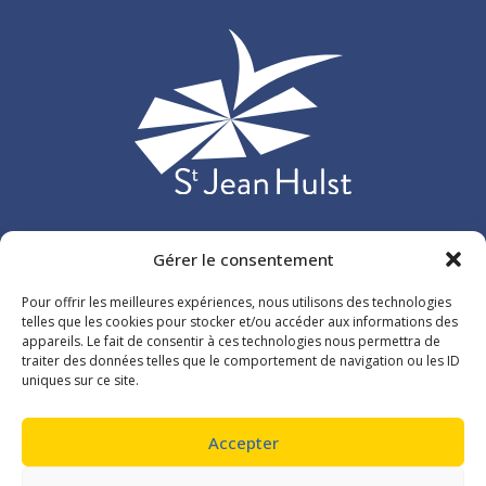
Gérer le consentement
Etablissement d’enseignement privé catholique situé à
Versailles et accueillant plus de 3 000 élèves, répartis sur
Pour offrir les meilleures expériences, nous utilisons des technologies
107 classes de l’école maternelle au lycée.
telles que les cookies pour stocker et/ou accéder aux informations des
appareils. Le fait de consentir à ces technologies nous permettra de
traiter des données telles que le comportement de navigation ou les ID
26 rue du Maréchal de Lattre de Tassigny
uniques sur ce site.
78000 Versailles
01 39 54 11 26
Accepter