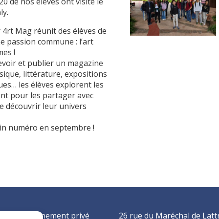
0 de nos élèves ont visité le
ly.
er 4rt Mag réunit des élèves de
 passion commune : l’art
mes !
evoir et publier un magazine
sique, littérature, expositions
ues… les élèves explorent les
ent pour les partager avec
re découvrir leur univers
ain numéro en septembre !
nt d’enseignement privé
26 rue du Maréchal de Latt