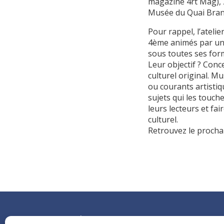
magazine 4rt Mag), 2
Musée du Quai Bran
Pour rappel, l’ateli
4ème animés par une
sous toutes ses for
Leur objectif ? Conc
culturel original. Mu
ou courants artistiq
sujets qui les touch
leurs lecteurs et fai
culturel.
Retrouvez le proch
Etablisseme