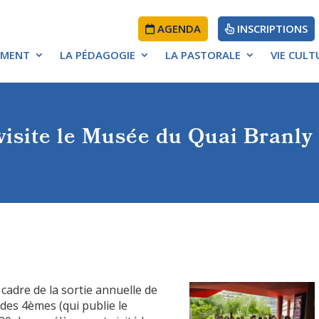
AGENDA
INSCRIPTIONS
EMENT
LA PÉDAGOGIE
LA PASTORALE
VIE CULT
ÉDUCATIF
 visite le Musée du Quai Branly
D’ÉTABLISSEMENT
 cadre de la sortie annuelle de
e des 4èmes
(qui publie le