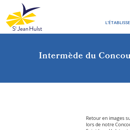
L’ÉTABLISS
PROJET 
Intermède du Concou
PROJET 
Retour en images su
lors de notre Concou