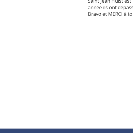
Saint Jean Hulst est 
année ils ont dépas
Bravo et MERCI à tou