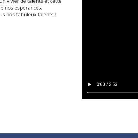
un vivier de talents et cette
sé nos espérances.
s nos fabuleux talents !