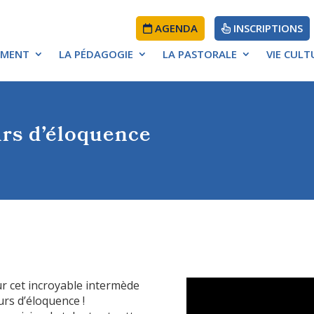
AGENDA
INSCRIPTIONS
EMENT
LA PÉDAGOGIE
LA PASTORALE
VIE CULT
ÉDUCATIF
rs d’éloquence
D’ÉTABLISSEMENT
r cet incroyable intermède
rs d’éloquence !