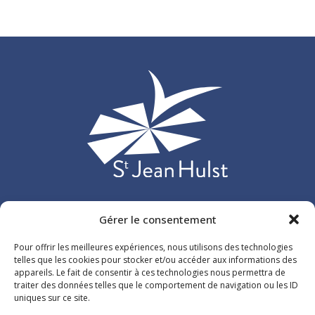
Gérer le consentement
Etablissement d’enseignement privé catholique situé à
Versailles et accueillant plus de 3 000 élèves, répartis sur
Pour offrir les meilleures expériences, nous utilisons des technologies
107 classes de l’école maternelle au lycée.
telles que les cookies pour stocker et/ou accéder aux informations des
appareils. Le fait de consentir à ces technologies nous permettra de
traiter des données telles que le comportement de navigation ou les ID
26 rue du Maréchal de Lattre de Tassigny
uniques sur ce site.
78000 Versailles